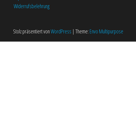
Widerrufsbelehrung
Stolz präsentiert von
WordPress
|
Theme:
Envo Multipurpose