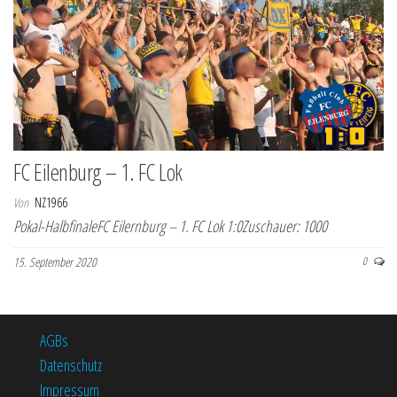
FC Eilenburg – 1. FC Lok
Von
NZ1966
Pokal-HalbfinaleFC Eilernburg – 1. FC Lok 1:0Zuschauer: 1000
15. September 2020
0
AGBs
Datenschutz
Impressum