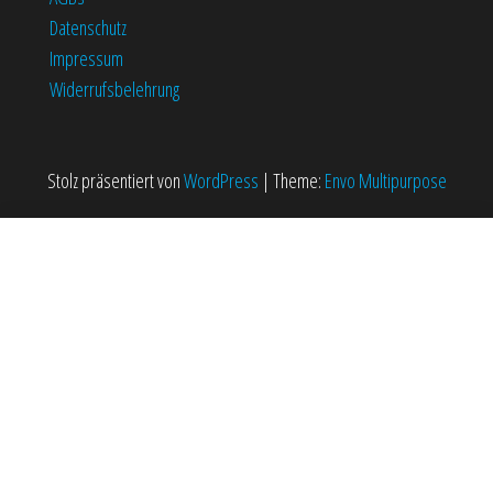
Datenschutz
Impressum
Widerrufsbelehrung
Stolz präsentiert von
WordPress
|
Theme:
Envo Multipurpose
Aufkleber “80s Lok Logo Streifen horizontal (klein)“
1,00
€
In den Warenkorb