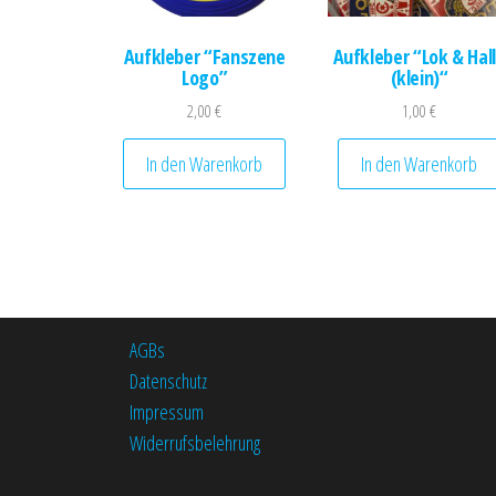
Aufkleber “Fanszene
Aufkleber “Lok & Hal
Logo”
(klein)“
2,00
€
1,00
€
In den Warenkorb
In den Warenkorb
AGBs
Datenschutz
Impressum
Widerrufsbelehrung