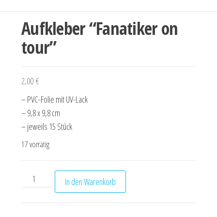
Aufkleber “Fanatiker on
tour”
2,00
€
– PVC-Folie mit UV-Lack
– 9,8 x 9,8 cm
– jeweils 15 Stück
17 vorrätig
Aufkleber "Fanatiker on tour" Menge
In den Warenkorb