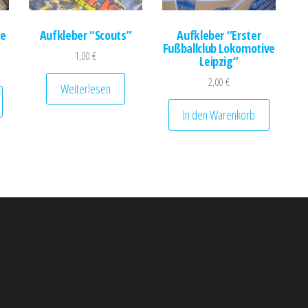
le
Aufkleber “Scouts”
Aufkleber “Erster
Fußballclub Lokomotive
1,00
€
Leipzig“
2,00
€
Weiterlesen
In den Warenkorb