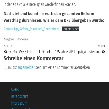
in denen sich alle Beteiligten wiederfinden können.
Nachstehend könnt ihr euch den gesamten Reform-
Vorschlag durchlesen, wie er dem DFB übergeben wurde:
Regionalliga_Reform_Fanszenen_Deutschlands
Herunterladen
Kategorie
Blog
News
Beitragsnavigation
Vorheriger Beitrag
ZURÜCK
WEITER
Nä
FC Rot-Weiß Erfurt – 1. FC Lok
125 Jahre VfB Leipzig Ausstellung
Schreibe einen Kommentar
Du musst
angemeldet
sein, um einen Kommentar abzugeben.
AGBs
Datenschutz
Impressum