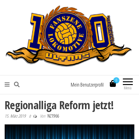
Fanszene Lokomotive Leipzig
0
Mein Benutzerprofil
Menü
Regionalliga Reform jetzt!
15. März 2019
Von
NZ1966
0