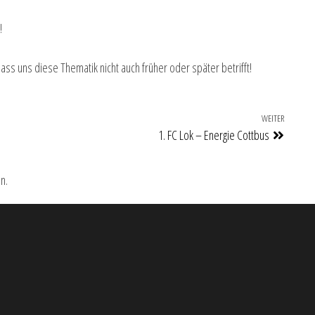
!
 dass uns diese Thematik nicht auch früher oder später betrifft!
WEITER
Nächste
1. FC Lok – Energie Cottbus
n.