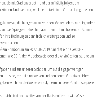
nen, als mit Stadionverbot – und darauf häufig folgendem
u können. Und dass nur, weil die Polizei einen Verdacht gegen einen
gskameras, die haargenau aufzeichnen können, ob es nicht irgendein
luss auf das Spielgeschehen hat, aber dennoch mit horrenden Summen
en ihre Rechnungen dann fröhlich weitergeben und so
z verursachen.
roßem Brimborium am 20./21.08.2019 zunächst ein neues DFL-
hemen wie 50+1, den Videobeweis oder die Anstoßzeiten ist, ehe am
l.
gaben sind aus unserer Sicht klar. Um auf die gegenwärtigen
ontiert sind, erneut hinzuweisen und den neuen Verantwortlichen
geben wir ihnen , teilweise erneut, hiermit unsere Positionspapiere
r sich nicht noch weiter von der Basis entfernen will. Was zu