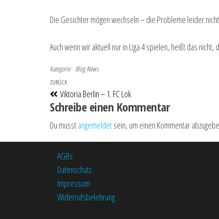
Die Gesichter mögen wechseln – die Probleme leider nicht
Auch wenn wir aktuell nur in Liga 4 spielen, heißt das nicht,
Kategorie
Blog
News
Beitragsnavigation
Vorheriger Beitrag
ZURÜCK
Viktoria Berlin – 1. FC Lok
Schreibe einen Kommentar
Du musst
angemeldet
sein, um einen Kommentar abzugebe
AGBs
Datenschutz
Impressum
Widerrufsbelehrung