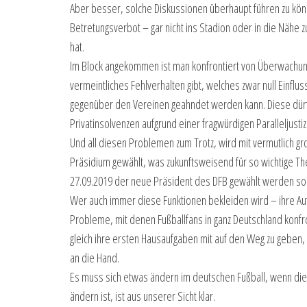
Aber besser, solche Diskussionen überhaupt führen zu kön
Betretungsverbot – gar nicht ins Stadion oder in die Nähe z
hat.
Im Block angekommen ist man konfrontiert von Überwachun
vermeintliches Fehlverhalten gibt, welches zwar null Einf
gegenüber den Vereinen geahndet werden kann. Diese dürf
Privatinsolvenzen aufgrund einer fragwürdigen Paralleljusti
Und all diesen Problemen zum Trotz, wird mit vermutlich g
Präsidium gewählt, was zukunftsweisend für so wichtige T
27.09.2019 der neue Präsident des DFB gewählt werden sol
Wer auch immer diese Funktionen bekleiden wird – ihre Auf
Probleme, mit denen Fußballfans in ganz Deutschland konfr
gleich ihre ersten Hausaufgaben mit auf den Weg zu geben, 
an die Hand.
Es muss sich etwas ändern im deutschen Fußball, wenn diese
ändern ist, ist aus unserer Sicht klar.