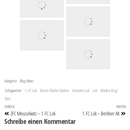
Kategorie
Blog
News
Schlagwörter
1. FC Lok
Bruno-Plache-Stadion
Fanszene Lok
Lok
Markus Krug
Pyro
Beitragsnavigation
Vorheriger Beitrag
ZURÜCK
WEITER
Nä
ZFC Meuselwitz – 1. FC Lok
1. FC Lok – Berliner AK
Schreibe einen Kommentar