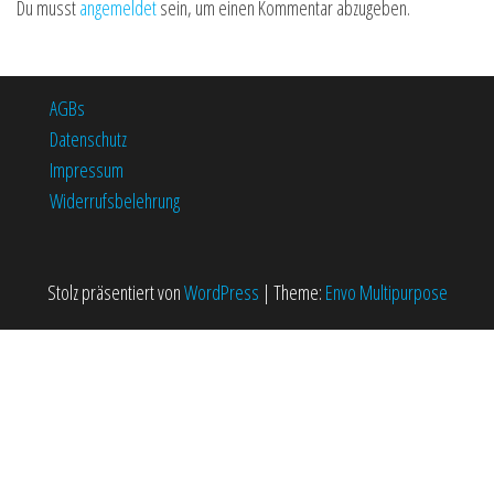
Du musst
angemeldet
sein, um einen Kommentar abzugeben.
AGBs
Datenschutz
Impressum
Widerrufsbelehrung
Stolz präsentiert von
WordPress
|
Theme:
Envo Multipurpose