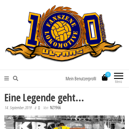
Fanszene Lokomotive Leipzig
0
Mein Benutzerprofil
Menü
Eine Legende geht…
14. September 2019
Von
NZ1966
0