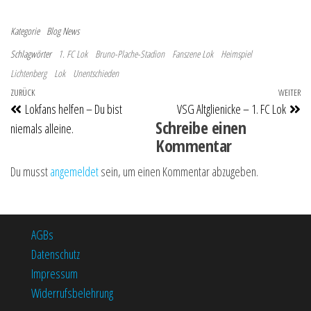
Kategorie
Blog
News
Schlagwörter
1. FC Lok
Bruno-Plache-Stadion
Fanszene Lok
Heimspiel
Lichtenberg
Lok
Unentschieden
Beitragsnavigation
Vorheriger Beitrag
ZURÜCK
WEITER
Nä
Lokfans helfen – Du bist
VSG Altglienicke – 1. FC Lok
Schreibe einen
niemals alleine.
Kommentar
Du musst
angemeldet
sein, um einen Kommentar abzugeben.
AGBs
Datenschutz
Impressum
Widerrufsbelehrung