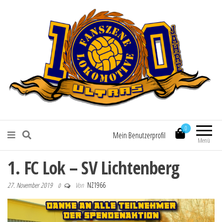
Fanszene Lokomotive Leipzig
0
Mein Benutzerprofil
Menü
1. FC Lok – SV Lichtenberg
27. November 2019
Von
NZ1966
0