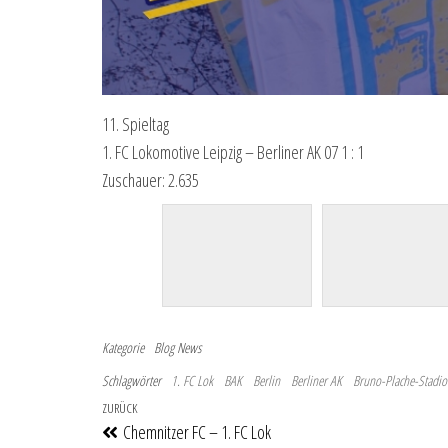
11. Spieltag
1. FC Lokomotive Leipzig – Berliner AK 07 1 : 1
Zuschauer: 2.635
Kategorie
Blog
News
Schlagwörter
1. FC Lok
BAK
Berlin
Berliner AK
Bruno-Plache-Stadio
Beitragsnavigation
Vorheriger Beitrag
ZURÜCK
Chemnitzer FC – 1. FC Lok