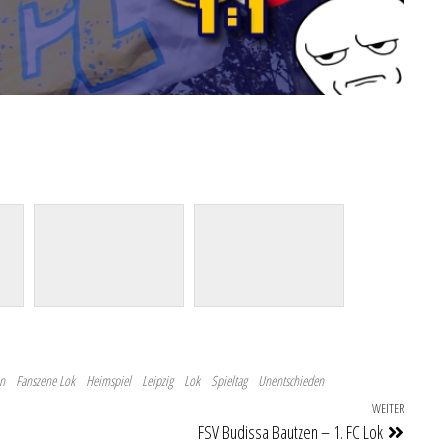
n
Fanszene Lok
Heimspiel
Leipzig
Lok
Spieltag
Unentschieden
WEITER
Nächste
FSV Budissa Bautzen – 1. FC Lok